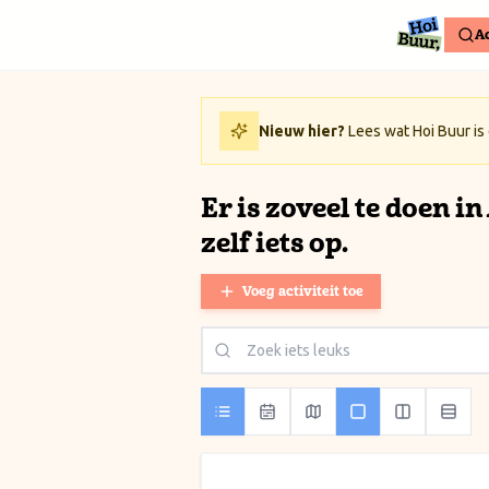
Ga naar inhoud / Skip to content
Ac
Nieuw hier?
Lees wat Hoi Buur is
Er is zoveel te doen i
zelf iets op.
Voeg activiteit toe