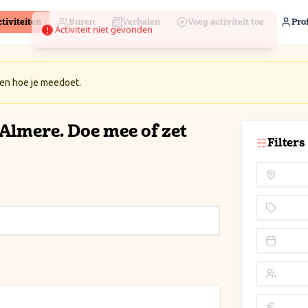
tiviteiten
Buren
Verhalen
Voeg activiteit toe
Prof
 en hoe je meedoet.
n Almere. Doe mee of zet
Filters