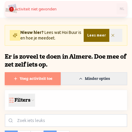
Activiteit niet gevonden
Ga naar inhoud / Skip to content
NL
Nieuw hier?
Lees wat Hoi Buur is
Lees meer
en hoe je meedoet.
Er is zoveel te doen in Almere. Doe mee of
zet zelf iets op.
Voeg activiteit toe
Minder opties
Filters