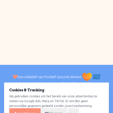
Een initiatief van Positief Gezond Almere
Verhalen
Activiteiten
Positief Gezond Almere
Contact
Cookies & Tracking
Wij gebruiken cookies om het bereik van onze advertenties te
ACTIVITEITEN PER WIJK
Alle wijken
Almere Haven
Almere Stad
Almere Buiten
Almere Poort
meten via Google Ads, Meta en TikTok. Er worden geen
persoonlijke gegevens gedeeld zonder jouw toestemming.
Almere Hout
Almere Oosterwold
Wat te doen
Sporten
Wandelen