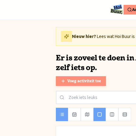
Ga naar inhoud / Skip to content
Ac
Nieuw hier?
Lees wat Hoi Buur is
Er is zoveel te doen i
zelf iets op.
Voeg activiteit toe