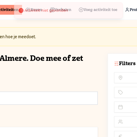
tiviteiten
Buren
Verhalen
Voeg activiteit toe
Prof
 en hoe je meedoet.
n Almere. Doe mee of zet
Filters