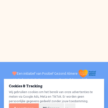
Een initiatief van Positief Gezond Almere
Verhalen
Activiteiten
Positief Gezond Almere
Contact
Cookies & Tracking
Wij gebruiken cookies om het bereik van onze advertenties te
ACTIVITEITEN PER WIJK
Alle wijken
Almere Haven
Almere Stad
Almere Buiten
Almere Poort
meten via Google Ads, Meta en TikTok. Er worden geen
persoonlijke gegevens gedeeld zonder jouw toestemming.
Almere Hout
Almere Oosterwold
Wat te doen
Sporten
Wandelen