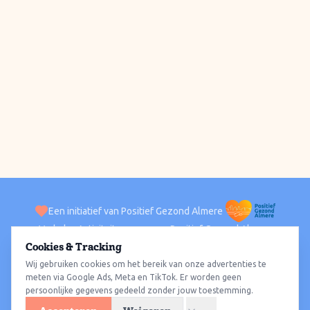
Een initiatief van Positief Gezond Almere
Verhalen
Activiteiten
Positief Gezond Almere
Contact
Cookies & Tracking
Wij gebruiken cookies om het bereik van onze advertenties te
ACTIVITEITEN PER WIJK
Alle wijken
Almere Haven
Almere Stad
Almere Buiten
Almere Poort
meten via Google Ads, Meta en TikTok. Er worden geen
persoonlijke gegevens gedeeld zonder jouw toestemming.
Almere Hout
Almere Oosterwold
Wat te doen
Sporten
Wandelen