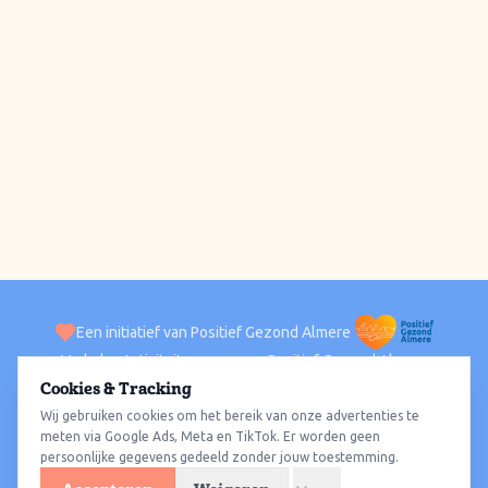
Een initiatief van Positief Gezond Almere
Verhalen
Activiteiten
Positief Gezond Almere
Contact
Cookies & Tracking
Wij gebruiken cookies om het bereik van onze advertenties te
ACTIVITEITEN PER WIJK
Alle wijken
Almere Haven
Almere Stad
Almere Buiten
Almere Poort
meten via Google Ads, Meta en TikTok. Er worden geen
persoonlijke gegevens gedeeld zonder jouw toestemming.
Almere Hout
Almere Oosterwold
Wat te doen
Sporten
Wandelen