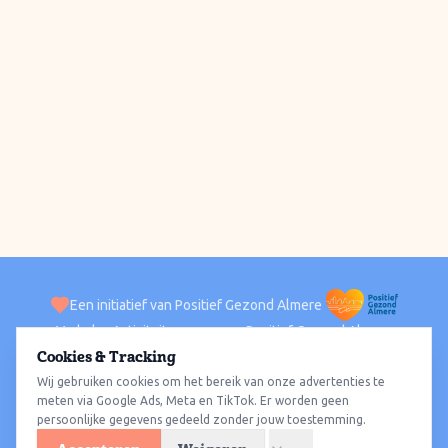
Een initiatief van Positief Gezond Almere
Verhalen
Activiteiten
Positief Gezond Almere
Contact
Cookies & Tracking
Wij gebruiken cookies om het bereik van onze advertenties te
ACTIVITEITEN PER WIJK
Alle wijken
Almere Haven
Almere Stad
Almere Buiten
Almere Poort
meten via Google Ads, Meta en TikTok. Er worden geen
persoonlijke gegevens gedeeld zonder jouw toestemming.
Almere Hout
Almere Oosterwold
Wat te doen
Sporten
Wandelen