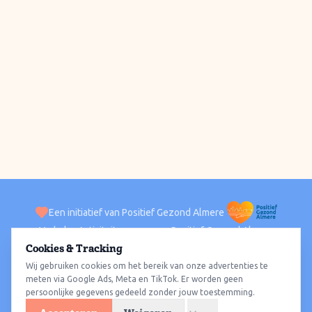
Een initiatief van Positief Gezond Almere
Verhalen
Activiteiten
Positief Gezond Almere
Contact
Cookies & Tracking
Wij gebruiken cookies om het bereik van onze advertenties te
ACTIVITEITEN PER WIJK
Alle wijken
Almere Haven
Almere Stad
Almere Buiten
Almere Poort
meten via Google Ads, Meta en TikTok. Er worden geen
persoonlijke gegevens gedeeld zonder jouw toestemming.
Almere Hout
Almere Oosterwold
Wat te doen
Sporten
Wandelen