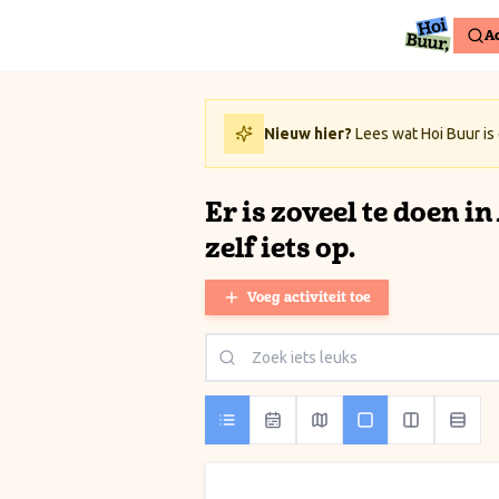
Ga naar inhoud / Skip to content
Ac
Nieuw hier?
Lees wat Hoi Buur is
Er is zoveel te doen i
zelf iets op.
Voeg activiteit toe