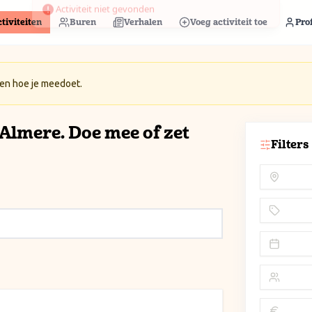
tiviteiten
Buren
Verhalen
Voeg activiteit toe
Prof
 en hoe je meedoet.
n Almere. Doe mee of zet
Filters