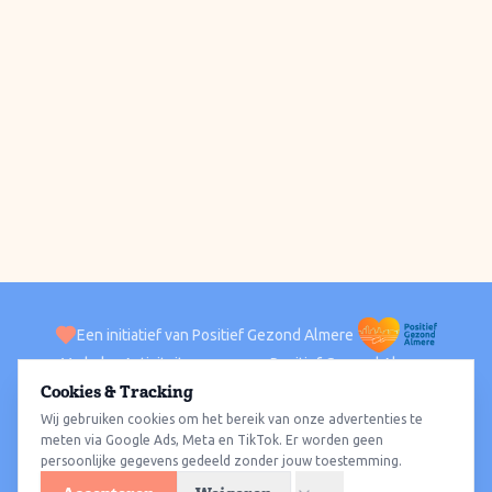
Een initiatief van Positief Gezond Almere
Verhalen
Activiteiten
Positief Gezond Almere
Contact
Cookies & Tracking
Wij gebruiken cookies om het bereik van onze advertenties te
ACTIVITEITEN PER WIJK
Alle wijken
Almere Haven
Almere Stad
Almere Buiten
Almere Poort
meten via Google Ads, Meta en TikTok. Er worden geen
persoonlijke gegevens gedeeld zonder jouw toestemming.
Almere Hout
Almere Oosterwold
Wat te doen
Sporten
Wandelen