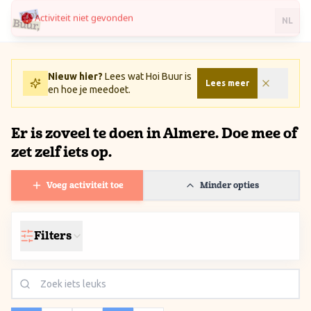
Activiteit niet gevonden
Ga naar inhoud / Skip to content
NL
Nieuw hier?
Lees wat Hoi Buur is
Lees meer
en hoe je meedoet.
Er is zoveel te doen in Almere. Doe mee of
zet zelf iets op.
Voeg activiteit toe
Minder opties
Filters