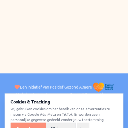
Een initiatief van Positief Gezond Almere
Verhalen
Activiteiten
Positief Gezond Almere
Contact
Cookies & Tracking
Wij gebruiken cookies om het bereik van onze advertenties te
ACTIVITEITEN PER WIJK
Alle wijken
Almere Haven
Almere Stad
Almere Buiten
Almere Poort
meten via Google Ads, Meta en TikTok. Er worden geen
persoonlijke gegevens gedeeld zonder jouw toestemming.
Almere Hout
Almere Oosterwold
Wat te doen
Sporten
Wandelen