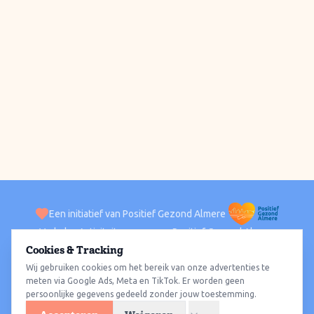
Een initiatief van Positief Gezond Almere
Verhalen
Activiteiten
Positief Gezond Almere
Contact
Cookies & Tracking
Wij gebruiken cookies om het bereik van onze advertenties te
ACTIVITEITEN PER WIJK
Alle wijken
Almere Haven
Almere Stad
Almere Buiten
Almere Poort
meten via Google Ads, Meta en TikTok. Er worden geen
persoonlijke gegevens gedeeld zonder jouw toestemming.
Almere Hout
Almere Oosterwold
Wat te doen
Sporten
Wandelen