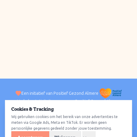
Een initiatief van Positief Gezond Almere
Verhalen
Activiteiten
Positief Gezond Almere
Contact
Cookies & Tracking
Wij gebruiken cookies om het bereik van onze advertenties te
ACTIVITEITEN PER WIJK
Alle wijken
Almere Haven
Almere Stad
Almere Buiten
Almere Poort
meten via Google Ads, Meta en TikTok. Er worden geen
persoonlijke gegevens gedeeld zonder jouw toestemming.
Almere Hout
Almere Oosterwold
Wat te doen
Sporten
Wandelen