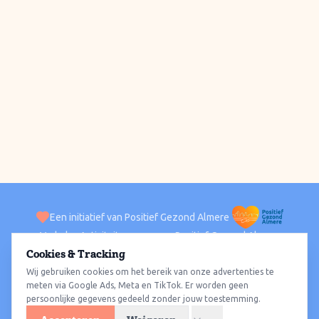
Een initiatief van Positief Gezond Almere
Verhalen
Activiteiten
Positief Gezond Almere
Contact
Cookies & Tracking
Wij gebruiken cookies om het bereik van onze advertenties te
ACTIVITEITEN PER WIJK
Alle wijken
Almere Haven
Almere Stad
Almere Buiten
Almere Poort
meten via Google Ads, Meta en TikTok. Er worden geen
persoonlijke gegevens gedeeld zonder jouw toestemming.
Almere Hout
Almere Oosterwold
Wat te doen
Sporten
Wandelen