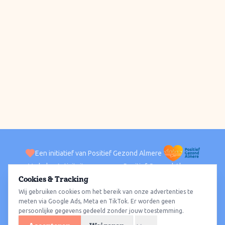
Een initiatief van Positief Gezond Almere
Verhalen
Activiteiten
Positief Gezond Almere
Contact
Cookies & Tracking
Wij gebruiken cookies om het bereik van onze advertenties te
ACTIVITEITEN PER WIJK
Alle wijken
Almere Haven
Almere Stad
Almere Buiten
Almere Poort
meten via Google Ads, Meta en TikTok. Er worden geen
persoonlijke gegevens gedeeld zonder jouw toestemming.
Almere Hout
Almere Oosterwold
Wat te doen
Sporten
Wandelen