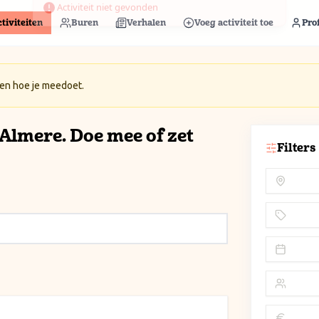
tiviteiten
Buren
Verhalen
Voeg activiteit toe
Prof
 en hoe je meedoet.
n Almere. Doe mee of zet
Filters