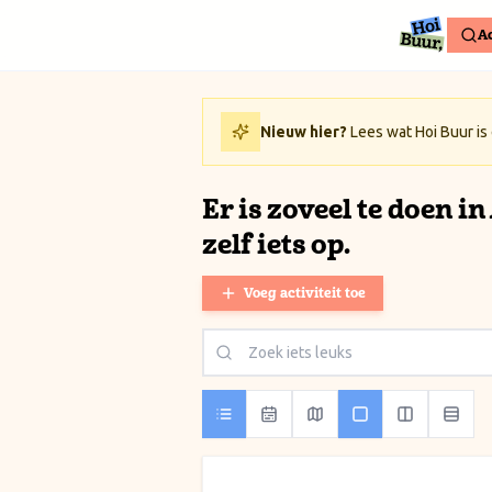
Ga naar inhoud / Skip to content
Ac
Nieuw hier?
Lees wat Hoi Buur is
Er is zoveel te doen i
zelf iets op.
Voeg activiteit toe