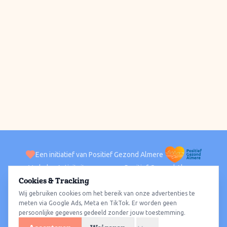
Een initiatief van Positief Gezond Almere
Verhalen
Activiteiten
Positief Gezond Almere
Contact
Cookies & Tracking
Wij gebruiken cookies om het bereik van onze advertenties te
ACTIVITEITEN PER WIJK
Alle wijken
Almere Haven
Almere Stad
Almere Buiten
Almere Poort
meten via Google Ads, Meta en TikTok. Er worden geen
persoonlijke gegevens gedeeld zonder jouw toestemming.
Almere Hout
Almere Oosterwold
Wat te doen
Sporten
Wandelen