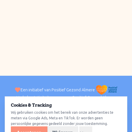
Een initiatief van Positief Gezond Almere
Verhalen
Activiteiten
Positief Gezond Almere
Contact
Cookies & Tracking
Wij gebruiken cookies om het bereik van onze advertenties te
ACTIVITEITEN PER WIJK
Alle wijken
Almere Haven
Almere Stad
Almere Buiten
Almere Poort
meten via Google Ads, Meta en TikTok. Er worden geen
persoonlijke gegevens gedeeld zonder jouw toestemming.
Almere Hout
Almere Oosterwold
Wat te doen
Sporten
Wandelen