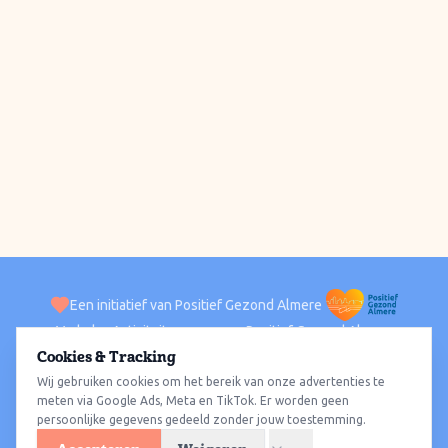
Een initiatief van Positief Gezond Almere
Verhalen
Activiteiten
Positief Gezond Almere
Contact
Cookies & Tracking
Wij gebruiken cookies om het bereik van onze advertenties te
ACTIVITEITEN PER WIJK
Alle wijken
Almere Haven
Almere Stad
Almere Buiten
Almere Poort
meten via Google Ads, Meta en TikTok. Er worden geen
persoonlijke gegevens gedeeld zonder jouw toestemming.
Almere Hout
Almere Oosterwold
Wat te doen
Sporten
Wandelen