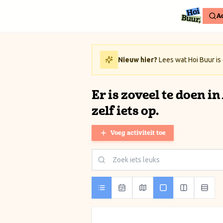
Ga naar inhoud / Skip to content
Ac
Nieuw hier?
Lees wat Hoi Buur is
Er is zoveel te doen i
zelf iets op.
Voeg activiteit toe