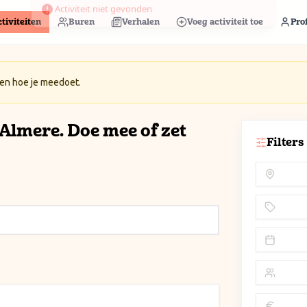
tiviteiten
Buren
Verhalen
Voeg activiteit toe
Prof
 en hoe je meedoet.
n Almere. Doe mee of zet
Filters