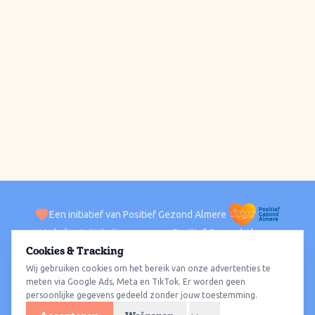
Een initiatief van Positief Gezond Almere
Verhalen
Activiteiten
Positief Gezond Almere
Contact
Cookies & Tracking
Wij gebruiken cookies om het bereik van onze advertenties te
ACTIVITEITEN PER WIJK
Alle wijken
Almere Haven
Almere Stad
Almere Buiten
Almere Poort
meten via Google Ads, Meta en TikTok. Er worden geen
persoonlijke gegevens gedeeld zonder jouw toestemming.
Almere Hout
Almere Oosterwold
Wat te doen
Sporten
Wandelen