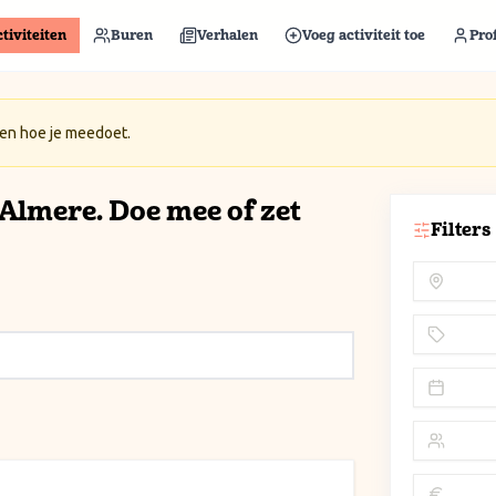
tiviteiten
Buren
Verhalen
Voeg activiteit toe
Prof
 en hoe je meedoet.
n Almere. Doe mee of zet
Filters