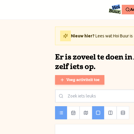
Ga naar inhoud / Skip to content
Ac
Nieuw hier?
Lees wat Hoi Buur is
Er is zoveel te doen i
zelf iets op.
Voeg activiteit toe