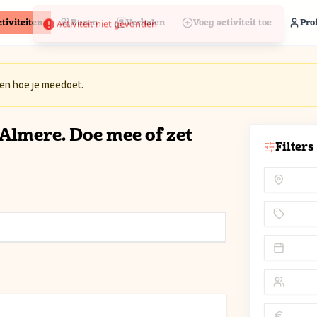
tiviteiten
Buren
Verhalen
Voeg activiteit toe
Prof
 en hoe je meedoet.
n Almere. Doe mee of zet
Filters