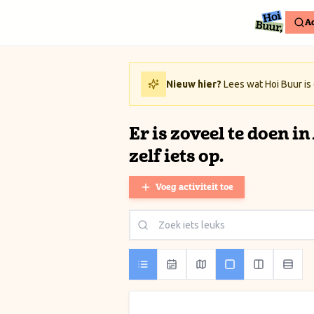
Ga naar inhoud / Skip to content
Ac
Nieuw hier?
Lees wat Hoi Buur is
Er is zoveel te doen i
zelf iets op.
Voeg activiteit toe