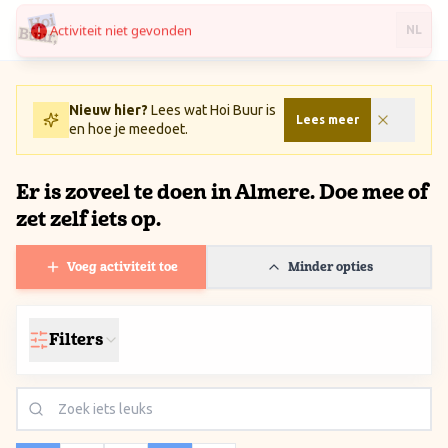
Activiteit niet gevonden
Ga naar inhoud / Skip to content
NL
Nieuw hier?
Lees wat Hoi Buur is
Lees meer
en hoe je meedoet.
Er is zoveel te doen in Almere. Doe mee of
zet zelf iets op.
Voeg activiteit toe
Minder opties
Filters