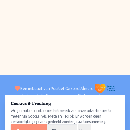
Een initiatief van Positief Gezond Almere
Verhalen
Activiteiten
Positief Gezond Almere
Contact
Cookies & Tracking
Wij gebruiken cookies om het bereik van onze advertenties te
ACTIVITEITEN PER WIJK
Alle wijken
Almere Haven
Almere Stad
Almere Buiten
Almere Poort
meten via Google Ads, Meta en TikTok. Er worden geen
persoonlijke gegevens gedeeld zonder jouw toestemming.
Almere Hout
Almere Oosterwold
Wat te doen
Sporten
Wandelen