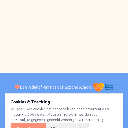
Een initiatief van Positief Gezond Almere
Verhalen
Activiteiten
Positief Gezond Almere
Contact
Cookies & Tracking
Wij gebruiken cookies om het bereik van onze advertenties te
ACTIVITEITEN PER WIJK
Alle wijken
Almere Haven
Almere Stad
Almere Buiten
Almere Poort
meten via Google Ads, Meta en TikTok. Er worden geen
persoonlijke gegevens gedeeld zonder jouw toestemming.
Almere Hout
Almere Oosterwold
Wat te doen
Sporten
Wandelen