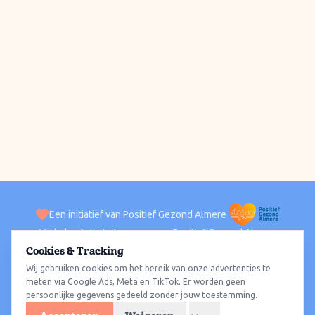
Een initiatief van Positief Gezond Almere
Verhalen
Activiteiten
Positief Gezond Almere
Contact
Cookies & Tracking
Wij gebruiken cookies om het bereik van onze advertenties te
ACTIVITEITEN PER WIJK
Alle wijken
Almere Haven
Almere Stad
Almere Buiten
Almere Poort
meten via Google Ads, Meta en TikTok. Er worden geen
persoonlijke gegevens gedeeld zonder jouw toestemming.
Almere Hout
Almere Oosterwold
Wat te doen
Sporten
Wandelen