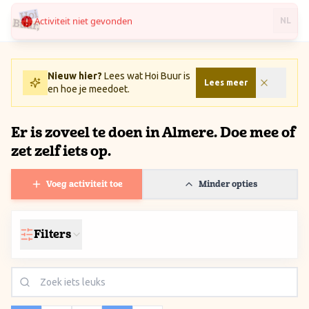
Activiteit niet gevonden
Ga naar inhoud / Skip to content
NL
Nieuw hier?
Lees wat Hoi Buur is
Lees meer
en hoe je meedoet.
Er is zoveel te doen in Almere. Doe mee of
zet zelf iets op.
Voeg activiteit toe
Minder opties
Filters