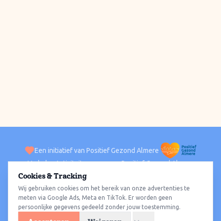
Een initiatief van Positief Gezond Almere
Verhalen
Activiteiten
Positief Gezond Almere
Contact
Cookies & Tracking
Wij gebruiken cookies om het bereik van onze advertenties te
ACTIVITEITEN PER WIJK
Alle wijken
Almere Haven
Almere Stad
Almere Buiten
Almere Poort
meten via Google Ads, Meta en TikTok. Er worden geen
persoonlijke gegevens gedeeld zonder jouw toestemming.
Almere Hout
Almere Oosterwold
Wat te doen
Sporten
Wandelen