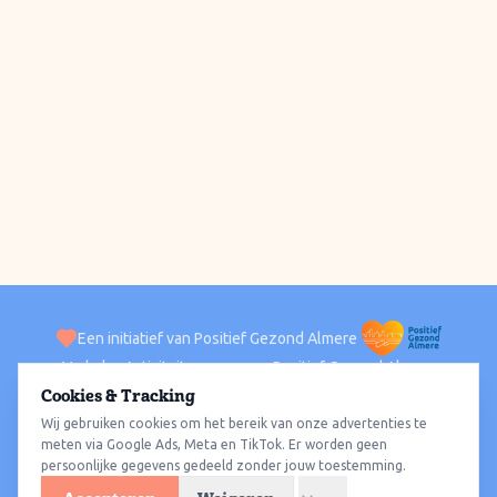
Een initiatief van Positief Gezond Almere
Verhalen
Activiteiten
Positief Gezond Almere
Contact
Cookies & Tracking
Wij gebruiken cookies om het bereik van onze advertenties te
ACTIVITEITEN PER WIJK
Alle wijken
Almere Haven
Almere Stad
Almere Buiten
Almere Poort
meten via Google Ads, Meta en TikTok. Er worden geen
persoonlijke gegevens gedeeld zonder jouw toestemming.
Almere Hout
Almere Oosterwold
Wat te doen
Sporten
Wandelen