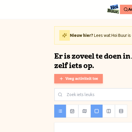
Ga naar inhoud / Skip to content
Ac
Nieuw hier?
Lees wat Hoi Buur is
Er is zoveel te doen i
zelf iets op.
Voeg activiteit toe