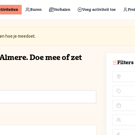
tiviteiten
Buren
Verhalen
Voeg activiteit toe
Prof
 en hoe je meedoet.
n Almere. Doe mee of zet
Filters