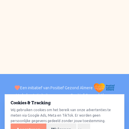
Een initiatief van Positief Gezond Almere
Verhalen
Activiteiten
Positief Gezond Almere
Contact
Cookies & Tracking
Wij gebruiken cookies om het bereik van onze advertenties te
ACTIVITEITEN PER WIJK
Alle wijken
Almere Haven
Almere Stad
Almere Buiten
Almere Poort
meten via Google Ads, Meta en TikTok. Er worden geen
persoonlijke gegevens gedeeld zonder jouw toestemming.
Almere Hout
Almere Oosterwold
Wat te doen
Sporten
Wandelen