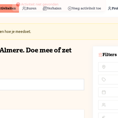
tiviteiten
Buren
Verhalen
Voeg activiteit toe
Prof
 en hoe je meedoet.
n Almere. Doe mee of zet
Filters