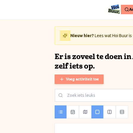
Ga naar inhoud / Skip to content
Ac
Nieuw hier?
Lees wat Hoi Buur is
Er is zoveel te doen i
zelf iets op.
Voeg activiteit toe