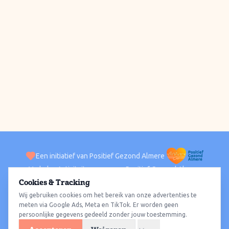
Een initiatief van Positief Gezond Almere
Verhalen
Activiteiten
Positief Gezond Almere
Contact
Cookies & Tracking
Wij gebruiken cookies om het bereik van onze advertenties te
ACTIVITEITEN PER WIJK
Alle wijken
Almere Haven
Almere Stad
Almere Buiten
Almere Poort
meten via Google Ads, Meta en TikTok. Er worden geen
persoonlijke gegevens gedeeld zonder jouw toestemming.
Almere Hout
Almere Oosterwold
Wat te doen
Sporten
Wandelen