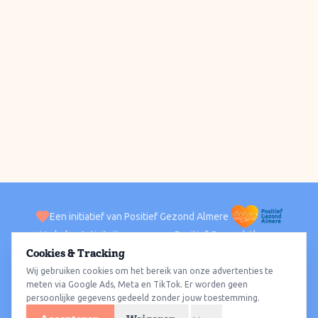
Een initiatief van Positief Gezond Almere
Verhalen
Activiteiten
Positief Gezond Almere
Contact
Cookies & Tracking
Wij gebruiken cookies om het bereik van onze advertenties te
ACTIVITEITEN PER WIJK
Alle wijken
Almere Haven
Almere Stad
Almere Buiten
Almere Poort
meten via Google Ads, Meta en TikTok. Er worden geen
persoonlijke gegevens gedeeld zonder jouw toestemming.
Almere Hout
Almere Oosterwold
Wat te doen
Sporten
Wandelen