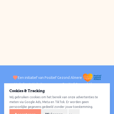
Een initiatief van Positief Gezond Almere
Verhalen
Activiteiten
Positief Gezond Almere
Contact
Cookies & Tracking
Wij gebruiken cookies om het bereik van onze advertenties te
ACTIVITEITEN PER WIJK
Alle wijken
Almere Haven
Almere Stad
Almere Buiten
Almere Poort
meten via Google Ads, Meta en TikTok. Er worden geen
persoonlijke gegevens gedeeld zonder jouw toestemming.
Almere Hout
Almere Oosterwold
Wat te doen
Sporten
Wandelen