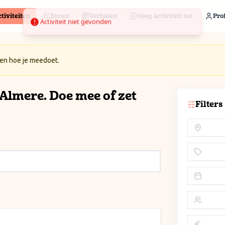
tiviteiten
Buren
Verhalen
Voeg activiteit toe
Prof
 en hoe je meedoet.
n Almere. Doe mee of zet
Filters