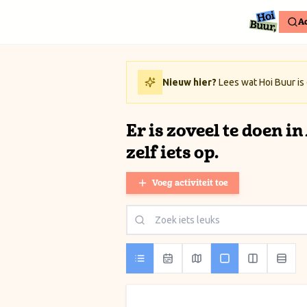
Ga naar inhoud / Skip to content
Ac
Nieuw hier?
Lees wat Hoi Buur is
Er is zoveel te doen i
zelf iets op.
Voeg activiteit toe