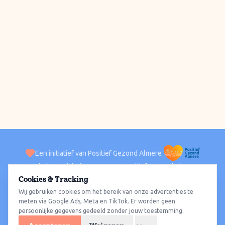
Een initiatief van Positief Gezond Almere
Verhalen
Activiteiten
Positief Gezond Almere
Contact
Cookies & Tracking
Wij gebruiken cookies om het bereik van onze advertenties te
ACTIVITEITEN PER WIJK
Alle wijken
Almere Haven
Almere Stad
Almere Buiten
Almere Poort
meten via Google Ads, Meta en TikTok. Er worden geen
persoonlijke gegevens gedeeld zonder jouw toestemming.
Almere Hout
Almere Oosterwold
Wat te doen
Sporten
Wandelen