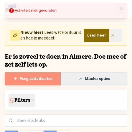
Activiteit niet gevonden
Ga naar inhoud / Skip to content
NL
Nieuw hier?
Lees wat Hoi Buur is
Lees meer
en hoe je meedoet.
Er is zoveel te doen in Almere. Doe mee of
zet zelf iets op.
Voeg activiteit toe
Minder opties
Filters