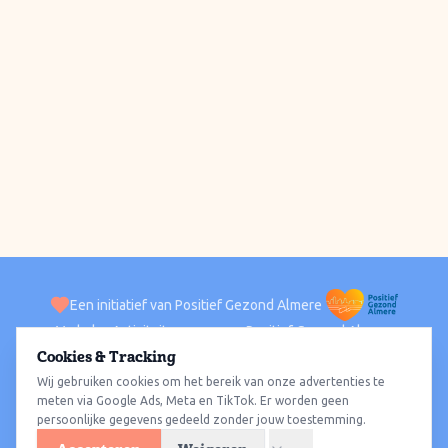
Een initiatief van Positief Gezond Almere
Verhalen
Activiteiten
Positief Gezond Almere
Contact
Cookies & Tracking
Wij gebruiken cookies om het bereik van onze advertenties te
ACTIVITEITEN PER WIJK
Alle wijken
Almere Haven
Almere Stad
Almere Buiten
Almere Poort
meten via Google Ads, Meta en TikTok. Er worden geen
persoonlijke gegevens gedeeld zonder jouw toestemming.
Almere Hout
Almere Oosterwold
Wat te doen
Sporten
Wandelen