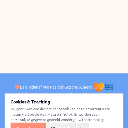
Een initiatief van Positief Gezond Almere
Verhalen
Activiteiten
Positief Gezond Almere
Contact
Cookies & Tracking
Wij gebruiken cookies om het bereik van onze advertenties te
ACTIVITEITEN PER WIJK
Alle wijken
Almere Haven
Almere Stad
Almere Buiten
Almere Poort
meten via Google Ads, Meta en TikTok. Er worden geen
persoonlijke gegevens gedeeld zonder jouw toestemming.
Almere Hout
Almere Oosterwold
Wat te doen
Sporten
Wandelen