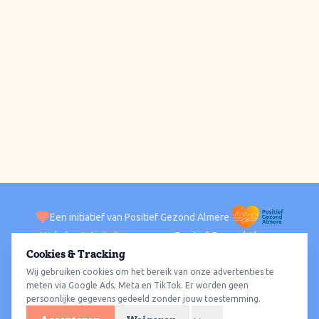
Een initiatief van Positief Gezond Almere
Verhalen
Activiteiten
Positief Gezond Almere
Contact
Cookies & Tracking
Wij gebruiken cookies om het bereik van onze advertenties te
ACTIVITEITEN PER WIJK
Alle wijken
Almere Haven
Almere Stad
Almere Buiten
Almere Poort
meten via Google Ads, Meta en TikTok. Er worden geen
persoonlijke gegevens gedeeld zonder jouw toestemming.
Almere Hout
Almere Oosterwold
Wat te doen
Sporten
Wandelen