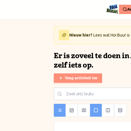
Ga naar inhoud / Skip to content
Ac
Nieuw hier?
Lees wat Hoi Buur is
Er is zoveel te doen i
zelf iets op.
Voeg activiteit toe