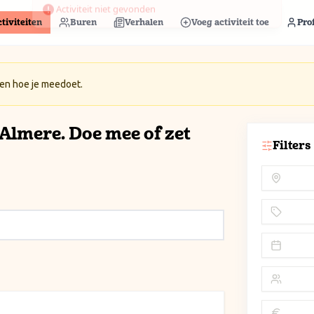
tiviteiten
Buren
Verhalen
Voeg activiteit toe
Prof
 en hoe je meedoet.
n Almere. Doe mee of zet
Filters