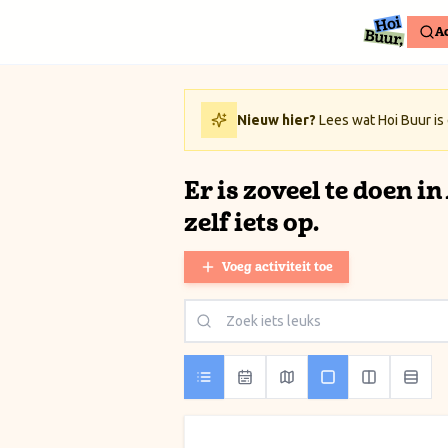
Ga naar inhoud / Skip to content
Ac
Nieuw hier?
Lees wat Hoi Buur is
Er is zoveel te doen i
zelf iets op.
Voeg activiteit toe