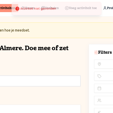
tiviteiten
Buren
Verhalen
Voeg activiteit toe
Prof
 en hoe je meedoet.
n Almere. Doe mee of zet
Filters