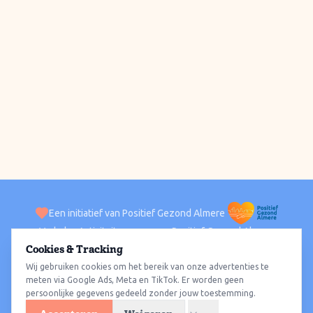
Een initiatief van Positief Gezond Almere
Verhalen
Activiteiten
Positief Gezond Almere
Contact
Cookies & Tracking
Wij gebruiken cookies om het bereik van onze advertenties te
ACTIVITEITEN PER WIJK
Alle wijken
Almere Haven
Almere Stad
Almere Buiten
Almere Poort
meten via Google Ads, Meta en TikTok. Er worden geen
persoonlijke gegevens gedeeld zonder jouw toestemming.
Almere Hout
Almere Oosterwold
Wat te doen
Sporten
Wandelen