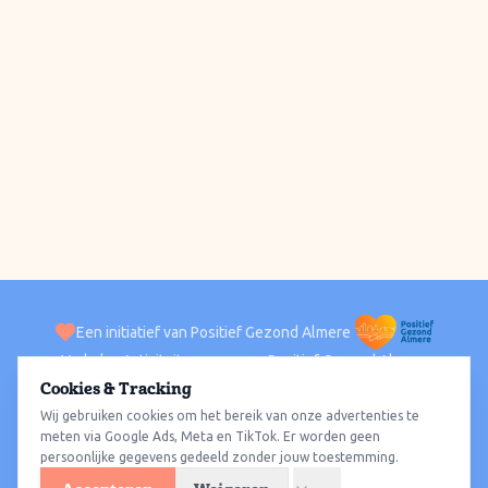
Een initiatief van Positief Gezond Almere
Verhalen
Activiteiten
Positief Gezond Almere
Contact
Cookies & Tracking
Wij gebruiken cookies om het bereik van onze advertenties te
ACTIVITEITEN PER WIJK
Alle wijken
Almere Haven
Almere Stad
Almere Buiten
Almere Poort
meten via Google Ads, Meta en TikTok. Er worden geen
persoonlijke gegevens gedeeld zonder jouw toestemming.
Almere Hout
Almere Oosterwold
Wat te doen
Sporten
Wandelen