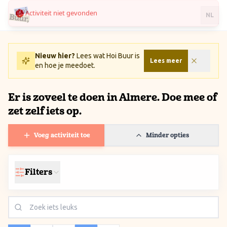
Activiteit niet gevonden
Ga naar inhoud / Skip to content
NL
Nieuw hier?
Lees wat Hoi Buur is
Lees meer
en hoe je meedoet.
Er is zoveel te doen in Almere. Doe mee of
zet zelf iets op.
Voeg activiteit toe
Minder opties
Filters