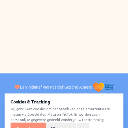
Een initiatief van Positief Gezond Almere
Verhalen
Activiteiten
Positief Gezond Almere
Contact
Cookies & Tracking
Wij gebruiken cookies om het bereik van onze advertenties te
ACTIVITEITEN PER WIJK
Alle wijken
Almere Haven
Almere Stad
Almere Buiten
Almere Poort
meten via Google Ads, Meta en TikTok. Er worden geen
persoonlijke gegevens gedeeld zonder jouw toestemming.
Almere Hout
Almere Oosterwold
Wat te doen
Sporten
Wandelen