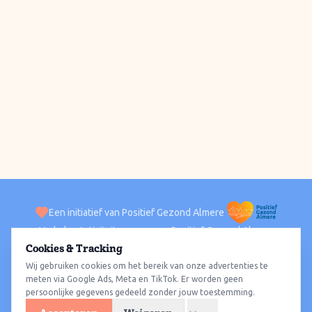
Een initiatief van Positief Gezond Almere
Verhalen
Activiteiten
Positief Gezond Almere
Contact
Cookies & Tracking
Wij gebruiken cookies om het bereik van onze advertenties te
ACTIVITEITEN PER WIJK
Alle wijken
Almere Haven
Almere Stad
Almere Buiten
Almere Poort
meten via Google Ads, Meta en TikTok. Er worden geen
persoonlijke gegevens gedeeld zonder jouw toestemming.
Almere Hout
Almere Oosterwold
Wat te doen
Sporten
Wandelen