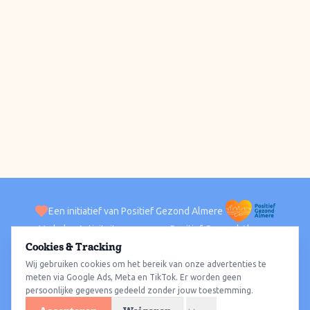
Een initiatief van Positief Gezond Almere
Verhalen
Activiteiten
Positief Gezond Almere
Contact
Cookies & Tracking
Wij gebruiken cookies om het bereik van onze advertenties te
ACTIVITEITEN PER WIJK
Alle wijken
Almere Haven
Almere Stad
Almere Buiten
Almere Poort
meten via Google Ads, Meta en TikTok. Er worden geen
persoonlijke gegevens gedeeld zonder jouw toestemming.
Almere Hout
Almere Oosterwold
Wat te doen
Sporten
Wandelen