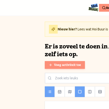
Ga naar inhoud / Skip to content
Ac
Nieuw hier?
Lees wat Hoi Buur is
Er is zoveel te doen i
zelf iets op.
Voeg activiteit toe