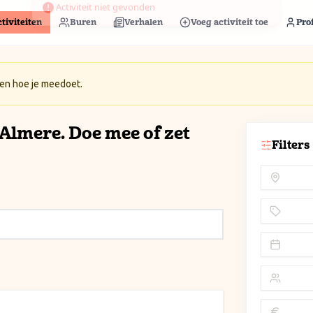
tiviteiten
Buren
Verhalen
Voeg activiteit toe
Prof
 en hoe je meedoet.
n Almere. Doe mee of zet
Filters