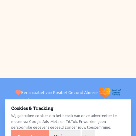
Een initiatief van Positief Gezond Almere
Verhalen
Activiteiten
Positief Gezond Almere
Contact
Cookies & Tracking
Wij gebruiken cookies om het bereik van onze advertenties te
ACTIVITEITEN PER WIJK
Alle wijken
Almere Haven
Almere Stad
Almere Buiten
Almere Poort
meten via Google Ads, Meta en TikTok. Er worden geen
persoonlijke gegevens gedeeld zonder jouw toestemming.
Almere Hout
Almere Oosterwold
Wat te doen
Sporten
Wandelen