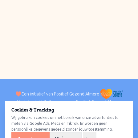
Een initiatief van Positief Gezond Almere
Verhalen
Activiteiten
Positief Gezond Almere
Contact
Cookies & Tracking
Wij gebruiken cookies om het bereik van onze advertenties te
ACTIVITEITEN PER WIJK
Alle wijken
Almere Haven
Almere Stad
Almere Buiten
Almere Poort
meten via Google Ads, Meta en TikTok. Er worden geen
persoonlijke gegevens gedeeld zonder jouw toestemming.
Almere Hout
Almere Oosterwold
Wat te doen
Sporten
Wandelen