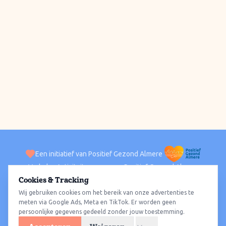
Een initiatief van Positief Gezond Almere
Verhalen
Activiteiten
Positief Gezond Almere
Contact
Cookies & Tracking
Wij gebruiken cookies om het bereik van onze advertenties te
ACTIVITEITEN PER WIJK
Alle wijken
Almere Haven
Almere Stad
Almere Buiten
Almere Poort
meten via Google Ads, Meta en TikTok. Er worden geen
persoonlijke gegevens gedeeld zonder jouw toestemming.
Almere Hout
Almere Oosterwold
Wat te doen
Sporten
Wandelen